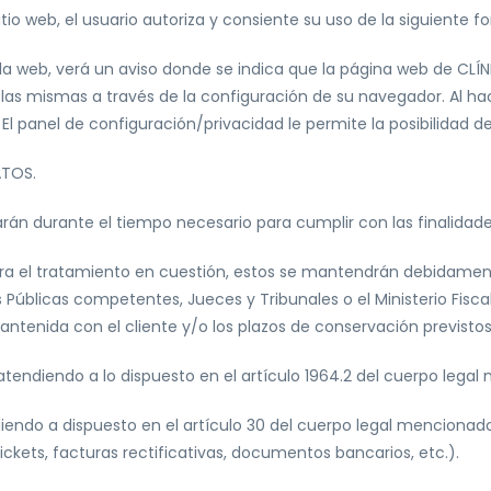
itio web, el usuario autoriza y consiente su uso de la siguiente f
a web, verá un aviso donde se indica que la página web de CLÍNIC
 las mismas a través de la configuración de su navegador. Al ha
 El panel de configuración/privacidad le permite la posibilidad de
ATOS.
án durante el tiempo necesario para cumplir con las finalidades
ara el tratamiento en cuestión, estos se mantendrán debidamen
Públicas competentes, Jueces y Tribunales o el Ministerio Fiscal
antenida con el cliente y/o los plazos de conservación previsto
 atendiendo a lo dispuesto en el artículo 1964.2 del cuerpo lega
ndo a dispuesto en el artículo 30 del cuerpo legal mencionado.
ickets, facturas rectificativas, documentos bancarios, etc.).