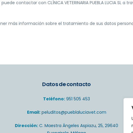
, puede contactar con CLÍNICA VETERINARIA PUEBLA LUCIA SL a trav
tener más información sobre el tratamiento de sus datos person
Datos de contacto
Teléfono:
951 505 453
Email:
peluditos@pueblaluciavet.com
Dirección:
C. Maestra Ángeles Aspiazu, 25, 29640