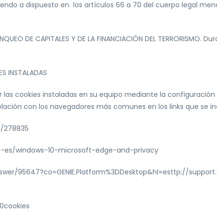
endo a dispuesto en los artículos 66 a 70 del cuerpo legal men
BLANQUEO DE CAPITALES Y DE LA FINANCIACIÓN DEL TERRORISMO. Dur
ES INSTALADAS
ar las cookies instaladas en su equipo mediante la configuració
lación con los navegadores más comunes en los links que se in
kb/278835
/es-es/windows-10-microsoft-edge-and-privacy
swer/95647?co=GENIE.Platform%3DDesktop&hl=esttp://support
20cookies