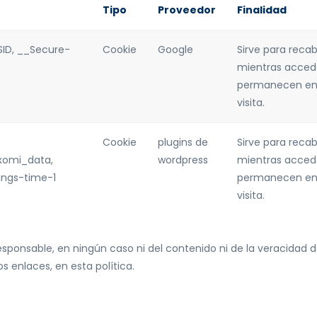
Tipo
Proveedor
Finalidad
SID, __Secure-
Cookie
Google
Sirve para reca
mientras acced
permanecen en 
visita.
Cookie
plugins de
Sirve para reca
xomi_data,
wordpress
mientras acced
ings-time-1
permanecen en 
visita.
sponsable, en ningún caso ni del contenido ni de la veracidad de
os enlaces, en esta política.