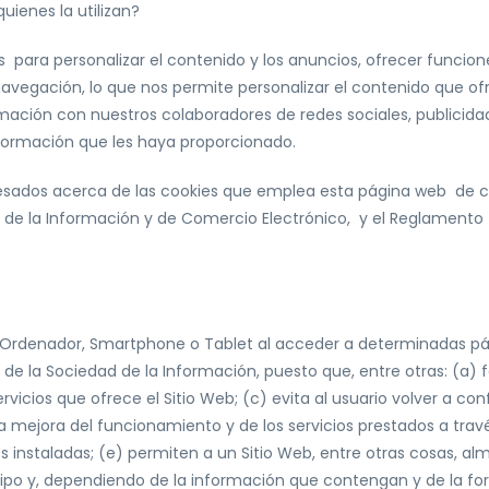
uienes la utilizan?
os para personalizar el contenido y los anuncios, ofrecer funcione
 navegación, lo que nos permite personalizar el contenido que 
ción con nuestros colaboradores de redes sociales, publicidad y
formación que les haya proporcionado.
nteresados acerca de las cookies que emplea esta página web de 
dad de la Información y de Comercio Electrónico, y el Reglament
 Ordenador, Smartphone o Tablet al acceder a determinadas pági
de la Sociedad de la Información, puesto que, entre otras: (a) fa
servicios que ofrece el Sitio Web; (c) evita al usuario volver a c
 mejora del funcionamiento y de los servicios prestados a través
s instaladas; (e) permiten a un Sitio Web, entre otras cosas, a
po y, dependiendo de la información que contengan y de la form